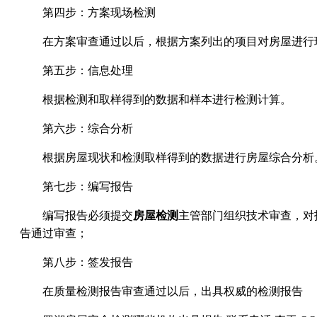
第四步：方案现场检测
在方案审查通过以后，根据方案列出的项目对房屋进行
第五步：信息处理
根据检测和取样得到的数据和样本进行检测计算。
第六步：综合分析
根据房屋现状和检测取样得到的数据进行房屋综合分析
第七步：编写报告
编写报告必须提交
房屋检测
主管部门组织技术审查，对
告通过审查；
第八步：签发报告
在质量检测报告审查通过以后，出具权威的检测报告