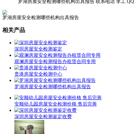
罗湖房屋安全检测哪些机构出具报告 联系电话 李工 QQ 286
罗湖房屋安全检测哪些机构出具报告
相关产品
深圳房屋安全检测鉴定
观澜房屋安全检测报告办租赁合同专用
贵港房屋安全检测中心
罗湖房屋安全检测哪些机构出具报告
安顺幼儿园房屋安全检测价格 售后完善
深圳房屋安全检测鉴定收费