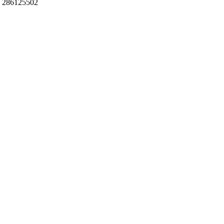
125502