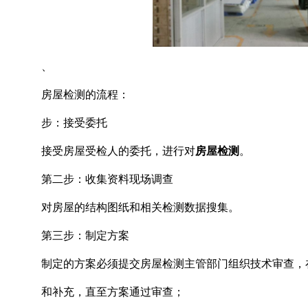
、
房屋检测的流程：
步：接受委托
接受房屋受检人的委托，进行对
房屋检测
。
第二步：收集资料现场调查
对房屋的结构图纸和相关检测数据搜集。
第三步：制定方案
制定的方案必须提交房屋检测主管部门组织技术审查，在
和补充，直至方案通过审查；