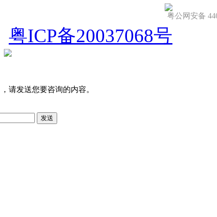
粤公网安备 4403
粤ICP备20037068号
司，请发送您要咨询的内容。