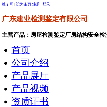
搜了网
|
设为主页
注册
|
登录
广东建业检测鉴定有限公司
主营产品：房屋检测鉴定厂房结构安全检
首页
公司介绍
产品展厅
产品视频
资质证书