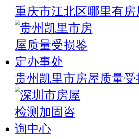
重庆市江北区哪里有房
贵州凯里市房屋质量受