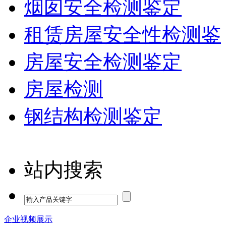
烟囱安全检测鉴定
租赁房屋安全性检测鉴
房屋安全检测鉴定
房屋检测
钢结构检测鉴定
站内搜索
企业视频展示