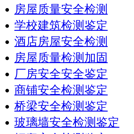
房屋质量安全检测
学校建筑检测鉴定
酒店房屋安全检测
房屋质量检测加固
厂房安全安全鉴定
商铺安全检测鉴定
桥梁安全检测鉴定
玻璃墙安全检测鉴定