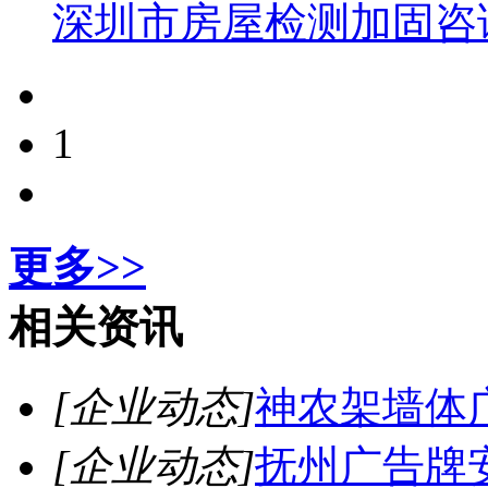
深圳市房屋检测加固咨
1
更多>>
相关资讯
[企业动态]
神农架墙体
[企业动态]
抚州广告牌