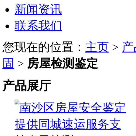
新闻资讯
联系我们
您现在的位置：
主页
>
产
固
>
房屋检测鉴定
产品展厅