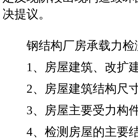
决提议。
钢结构厂房承载力检
1、房屋建筑、改扩建
2、房屋建筑结构尺寸
3、房屋主要受力构件
4、检测房屋的主要结