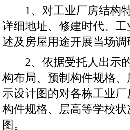
1、对工业厂房结构特
详细地址、修建时代、工
述及房屋用途开展当场调
2、依据受托人出示的
构布局、预制构件规格、
示设计图的对各栋工业厂
构件规格、层高等学校状
图。