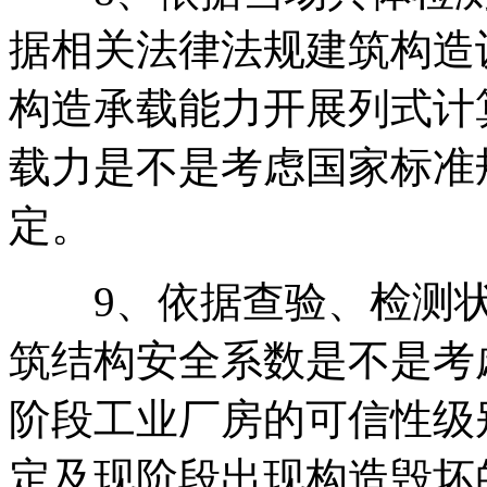
据相关法律法规建筑构造
构造承载能力开展列式计
载力是不是考虑国家标准
定。
9、依据查验、检测状
筑结构安全系数是不是考
阶段工业厂房的可信性级
定及现阶段出现构造毁坏