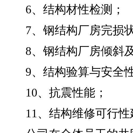
6、结构材性检测；
7、钢结构厂房完损状
8、钢结构厂房倾斜及
9、结构验算与安全性
10、抗震性能；
11、结构维修可行性