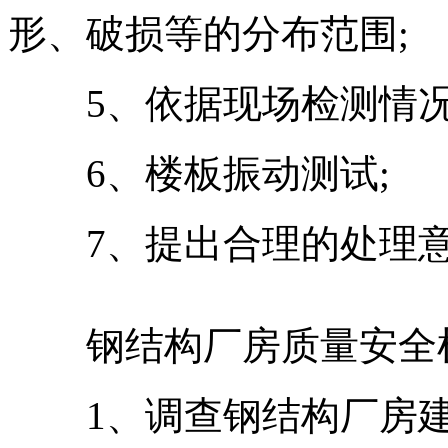
形、破损等的分布范围;
5、依据现场检测情况
6、楼板振动测试;
7、提出合理的处理意
钢结构厂房质量安全检
1、调查钢结构厂房建