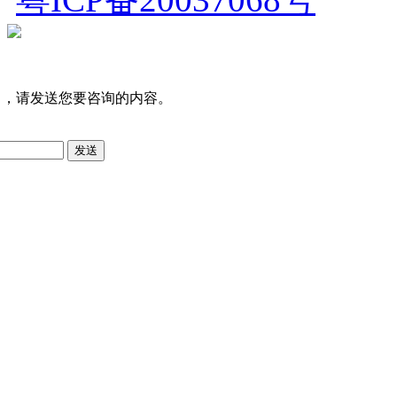
司，请发送您要咨询的内容。