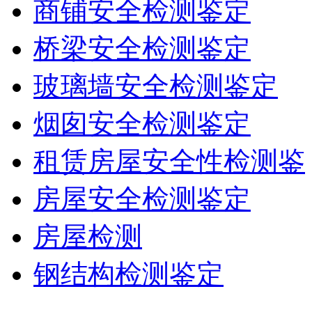
商铺安全检测鉴定
桥梁安全检测鉴定
玻璃墙安全检测鉴定
烟囱安全检测鉴定
租赁房屋安全性检测鉴
房屋安全检测鉴定
房屋检测
钢结构检测鉴定