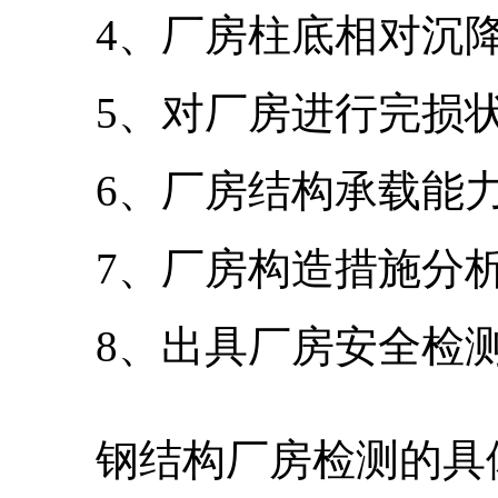
4、厂房柱底相对沉降
5、对厂房进行完损状
6、厂房结构承载能力验
7、厂房构造措施分析
8、出具厂房安全检测
钢结构厂房检测的具