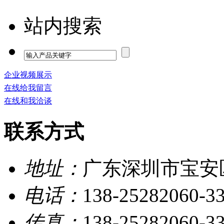
站内搜索
企业视频展示
在线给我留言
在线和我洽谈
联系方式
地址：
广东深圳市宝安
电话：
138-25282060-3
传真：
138-25282060-3